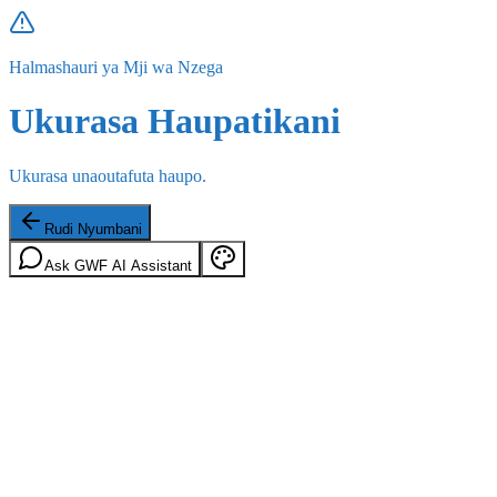
Halmashauri ya Mji wa Nzega
Ukurasa Haupatikani
Ukurasa unaoutafuta haupo.
Rudi Nyumbani
Ask GWF AI Assistant