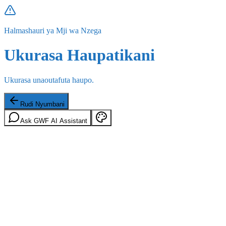
Halmashauri ya Mji wa Nzega
Ukurasa Haupatikani
Ukurasa unaoutafuta haupo.
Rudi Nyumbani
Ask GWF AI Assistant