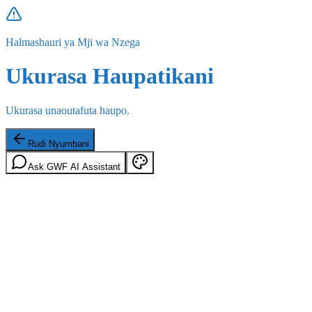
Halmashauri ya Mji wa Nzega
Ukurasa Haupatikani
Ukurasa unaoutafuta haupo.
Rudi Nyumbani
Ask GWF AI Assistant